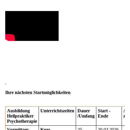
.
Ihre nächsten Startmöglichkeiten
Ausbildung
Unterrichtszeiten
Dauer
Start -
All
Heilpraktiker
/Umfang
Ende
zu
Psychotherapie
Vormittags-
Kurs
25
20.03.2026