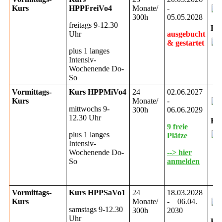
Kurs
HPPFreiVo4
Monate/
-
300h
05.05.2028
freitags 9-12.30
Ku
Uhr
ausgebucht
& gestartet
plus 1 langes
Intensiv-
Wochenende Do-
So
Vormittags-
Kurs HPPMiVo4
24
02.06.2027
Kurs
Monate/
-
mittwochs 9-
300h
06.06.2029
12.30 Uhr
Ku
9 freie
plus 1 langes
Plätze
Intensiv-
Wochenende Do-
--> hier
So
anmelden
Vormittags-
Kurs HPPSaVo1
24
18.03.2028
Kurs
Monate/
- 06.04.
samstags 9-12.30
300h
2030
Uhr
Ku