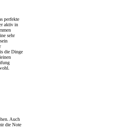
as perfekte
r aktiv in
nommen
ine sehr
sein
r
is die Dinge
leinen
üfung
wohl.
tehen. Auch
ir die Note