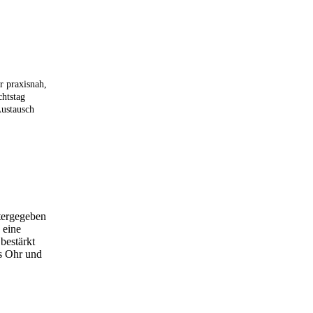
r praxisnah,
chtstag
Austausch
itergegeben
 eine
 bestärkt
es Ohr und