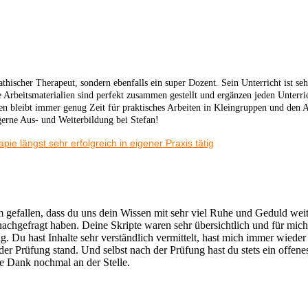
thischer Therapeut, sondern ebenfalls ein super Dozent. Sein Unterricht ist seh
 Arbeitsmaterialien sind perfekt zusammen gestellt und ergänzen jeden Unterri
n bleibt immer genug Zeit für praktisches Arbeiten in Kleingruppen und den 
erne Aus- und Weiterbildung bei Stefan!
pie längst sehr erfolgreich in eigener Praxis tätig
em gefallen, dass du uns dein Wissen mit sehr viel Ruhe und Geduld we
nachgefragt haben. Deine Skripte waren sehr übersichtlich und für mich
ng. Du hast Inhalte sehr verständlich vermittelt, hast mich immer wieder
der Prüfung stand. Und selbst nach der Prüfung hast du stets ein offen
le Dank nochmal an der Stelle.