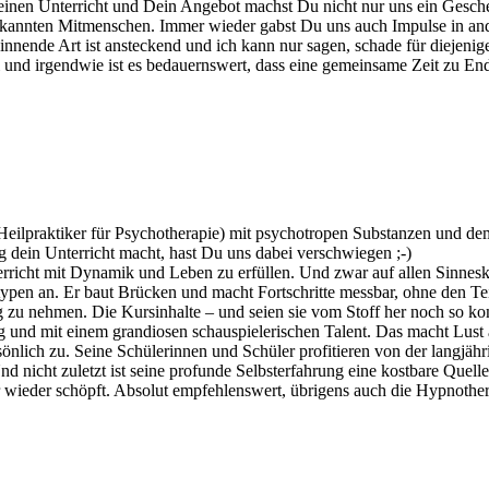
inen Unterricht und Dein Angebot machst Du nicht nur uns ein Gesch
bekannten Mitmenschen. Immer wieder gabst Du uns auch Impulse in an
nende Art ist ansteckend und ich kann nur sagen, schade für diejenig
i und irgendwie ist es bedauernswert, dass eine gemeinsame Zeit zu E
Heilpraktiker für Psychotherapie) mit psychotropen Substanzen und de
 dein Unterricht macht, hast Du uns dabei verschwiegen ;-)
nterricht mit Dynamik und Leben zu erfüllen. Und zwar auf allen Sinnes
ntypen an. Er baut Brücken und macht Fortschritte messbar, ohne den Te
g zu nehmen. Die Kursinhalte – und seien sie vom Stoff her noch so k
lig und mit einem grandiosen schauspielerischen Talent. Das macht Lust
sönlich zu. Seine Schülerinnen und Schüler profitieren von der langjähr
d nicht zuletzt ist seine profunde Selbsterfahrung eine kostbare Quelle
 wieder schöpft. Absolut empfehlenswert, übrigens auch die Hypnother