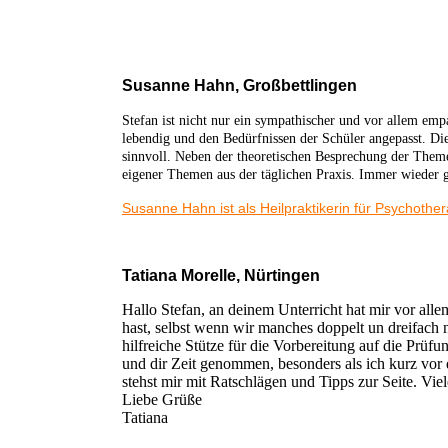
Susanne Hahn, Großbettlingen
Stefan ist nicht nur ein sympathischer und vor allem empa
lebendig und den Bedürfnissen der Schüler angepasst. Die
sinnvoll. Neben der theoretischen Besprechung der Theme
eigener Themen aus der täglichen Praxis.
Immer wieder g
Susanne Hahn ist als Heilpraktikerin für Psychothera
Tatiana Morelle, Nürtingen
Hallo Stefan, an deinem Unterricht hat mir vor all
hast, selbst wenn wir manches doppelt un dreifach 
hilfreiche Stütze für die Vorbereitung auf die Prüfu
und dir Zeit genommen, besonders als ich kurz vor 
stehst mir mit Ratschlägen und Tipps zur Seite. Vie
Liebe Grüße
Tatiana