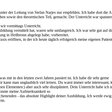
nter der Leitung von Stefan Narjes nur empfehlen. Ich habe dort die 
schen sowie den theoretischen Teil, gemacht. Der Unterricht war spanne
 wir vormittags Unterricht.
sbildung vermittelt hat, waren sehr umfangreich. Ich war sehr gut auf 
ung in Heilbronn abgelegt habe, vorbereitet.
xis eröffnen, in der ich heute täglich erfolgreich meine eigenen Patien
 mir in den letzten zwei Jahren passiert ist. Ich habe dir sehr gerne
ir kann man unglaublich viel lernen. Du warst immer sehr interessant, k
ischen Elementen:) aber auch sehr diszipliniert. Dein Unterricht habe ich
konnte meine Aufmerksamkeit so
chenenden - das absolute Highlight deiner Ausbildung
.
Ich werde ewig
ein.