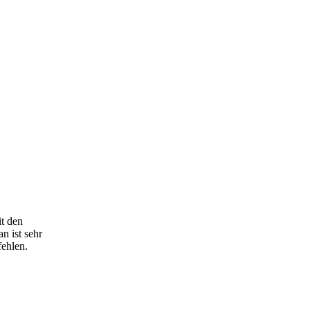
it den
n ist sehr
fehlen.