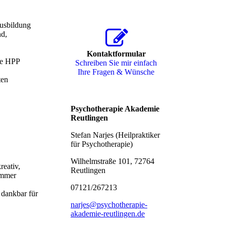
Ausbildung
nd,
Kontaktformular
die HPP
Schreiben Sie mir einfach
Ihre Fragen & Wünsche
ten
Psychotherapie Akademie
Reutlingen
Stefan Narjes (Heilpraktiker
für Psychotherapie)
Wilhelmstraße 101, 72764
reativ,
Reutlingen
 immer
07121/267213
 dankbar für
narjes@psychotherapie-
akademie-reutlingen.de