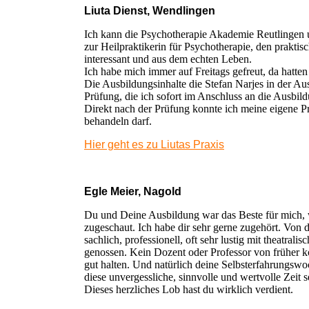
Liuta Dienst, Wendlingen
Ich kann die Psychotherapie Akademie Reutlingen u
zur Heilpraktikerin für Psychotherapie, den prakti
interessant und aus dem echten Leben.
Ich habe mich immer auf Freitags gefreut, da hatten
Die Ausbildungsinhalte die Stefan Narjes in der Au
Prüfung, die ich sofort im Anschluss an die Ausbild
Direkt nach der Prüfung konnte ich meine eigene Pra
behandeln darf.
Hier geht es zu Liutas Praxis
Egle Meier, Nagold
Du und Deine Ausbildung war das Beste für mich, was
zugeschaut. Ich habe dir sehr gerne zugehört. Von d
sachlich, professionell, oft sehr lustig mit theatral
genossen.
Kein Dozent oder Professor von früher 
gut halten.
Und natürlich deine Selbsterfahrungswo
diese unvergessliche, sinnvolle und wertvolle Zeit s
Dieses herzliches Lob hast du wirklich verdient.