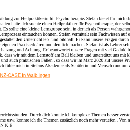
bildung zur Heilpraktikerin für Psychotherapie. Stefan bietet für mich d
en hatte. Ich suchte einen Heilpraktiker für Psychotherapie, der selbe
det. Es sollte eine kleine Lerngruppe sein, in der ich als Person wahrge
rnprozess eintauchen können. Stefan vermittelt sein Fachwissen auf e
gestaltet den Unterricht leb- und bildhaft. Er kann unsere Fragen durch 
 eigenen Praxis erklären und deutlich machen. Stefan ist als Lehrer seh
chätzung und Achtung. Er beantwortet unsere Fragen mit viel Geduld b
, dass wir mit dem Lernstoff am Ball bleiben und unterstützt uns mit k
nd auch praktischen Fällen , so dass wir im März 2020 auf unsere Pr
d. Ich fühle mich in Stefans Akademie als Schülerin und Mensch rundum 
TANZ-OASE in Waiblingen
nterrichtsstunden. Durch dich konnte ich komplexe Themen besser vers
lme usw. konnte ich die Themen zusätzlich noch mehr vertiefen . Von m
A N K E