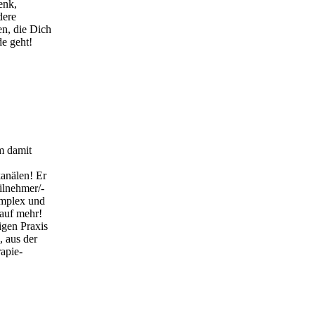
enk,
dere
en, die Dich
nde geht!
m damit
kanälen! Er
ilnehmer/-
omplex und
 auf mehr!
igen Praxis
, aus der
apie-