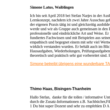
Simone Latus, Waiblingen
Ich bin seit April 2018 bei Stefan Narjes in der Aus
Lernkonzept, nachdem ich zwei Jahre Ausschau gehalt
der eigenen Praxis tätig ist und gleichzeitig ausbil
werde und wir als Gruppe auch gemeinsam in den Le
professionelle und eindrückliche Art und Weise. Er 
fundiertes Fachwissen und mit Beispielen aus seiner
empathisch und begegnet einem mit sehr viel Werts
wirklich verstanden wurden. Er behält auch im Blick
Hausaufgaben, Wiederholungen, Prüfungsaufgaben u
theoretisch und praktisch sehr gut vorbereitet sin
Simone betreibt übrigens eine wunderbare 
Thimo Haas, Bisingen-Thanheim
Hallo Stefan, danke für die tollen / informative U
durch die Zusatz-Informationen z.B. Sachbücher,Fi
1 Du bist super Dozent und sehr zu empfehlen D 